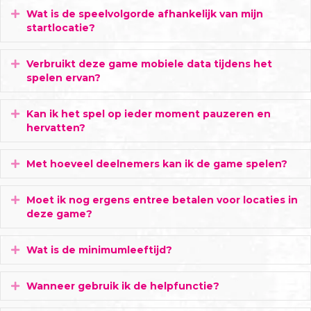
Wat is de speelvolgorde afhankelijk van mijn
Uitbreiden
startlocatie?
Verbruikt deze game mobiele data tijdens het
Uitbreiden
spelen ervan?
Kan ik het spel op ieder moment pauzeren en
Uitbreiden
hervatten?
Met hoeveel deelnemers kan ik de game spelen?
Uitbreiden
Moet ik nog ergens entree betalen voor locaties in
Uitbreiden
deze game?
Wat is de minimumleeftijd?
Uitbreiden
Wanneer gebruik ik de helpfunctie?
Uitbreiden